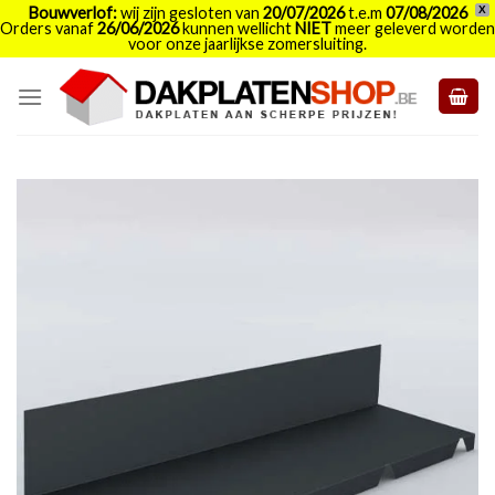
Bouwverlof:
wij zijn gesloten van
20/07/2026
t.e.m
07/08/2026
X
Orders vanaf
26/06/2026
kunnen wellicht
NIET
meer geleverd worden
voor onze jaarlijkse zomersluiting.
Skip
to
content