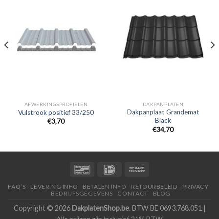
AFWERKINGSPROFIELEN
DAKPANPLATEN
Dakpanplaat Grandemat
Vulstrook positief 33/250
Black
€
3,70
€
34,70
FAQ’S
LEVERING INFO
BETALEN INFO
RETOURBELEID
PRIVACY
BEDRIJFSGEGEVENS
CONTACT
BLOG
Copyright © 2026
DakplatenShop.be
. BTW BE 0693.768.051 |